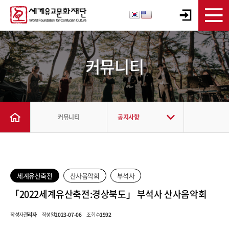
커뮤니티
커뮤니티
공지사항
세계유산축전
산사음악회
부석사
「2022세계유산축전:경상북도」 부석사 산사음악회
작성자
관리자
작성일
2023-07-06
조회수
1992