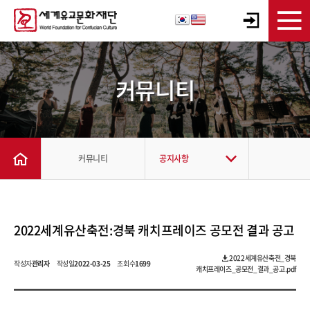
커뮤니티
커뮤니티
공지사항
2022세계유산축전:경북 캐치프레이즈 공모전 결과 공고
2022세계유산축전_경북
작성자
관리자
작성일
2022-03-25
조회수
1699
캐치프레이즈_공모전_결과_공고.pdf