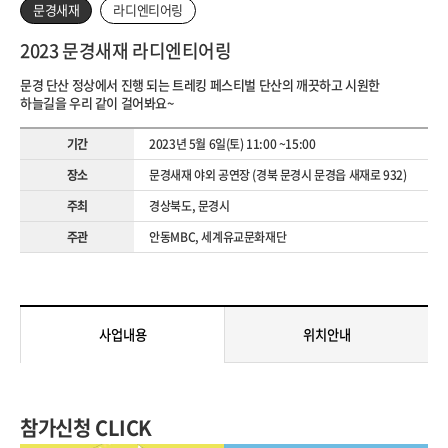
문경새재
라디엔티어링
2023 문경새재 라디엔티어링
문경 단산 정상에서 진행 되는 트레킹 페스티벌 단산의 깨끗하고 시원한
하늘길을 우리 같이 걸어봐요~
기간
2023년 5월 6일(토) 11:00 ~15:00
장소
문경새재 야외 공연장 (경북 문경시 문경읍 새재로 932)
주최
경상북도, 문경시
주관
안동MBC, 세계유교문화재단
위치안내
사업내용
참가신청 CLICK